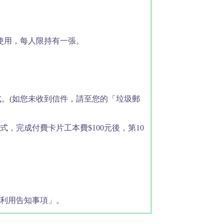
使用，每人限持有一張。
。(如您未收到信件，請至您的「垃圾郵
完成付費卡片工本費$100元後，第10
。
、利用告知事項」。