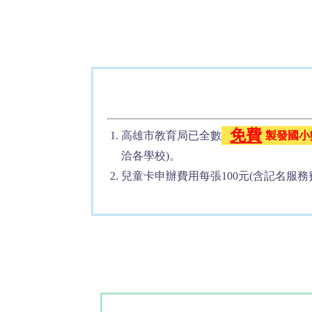
免費
高雄市教育局已全數
製發國小
洽各學校)。
兒童卡申辦費用每張100元(含記名服務