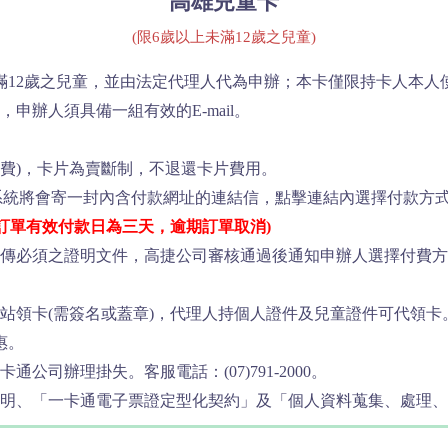
高雄兒童卡
(限6歲以上未滿12歲之兒童)
滿12歲之兒童，並由法定代理人代為申辦；本卡僅限持卡人本人
申辦人須具備一組有效的E-mail。
務費)，卡片為賣斷制，不退還卡片費用。
系統將會寄一封內含付款網址的連結信，點擊連結內選擇付款方式
款訂單有效付款日為三天，逾期訂單取消)
傳必須之證明文件，高捷公司審核通過後通知申辦人選擇付費方式，
站領卡(需簽名或蓋章)，代理人持個人證件及兒童證件可代領卡
惠。
公司辦理掛失。客服電話：(07)791-2000。
聲明、「一卡通電子票證定型化契約」及「個人資料蒐集、處理