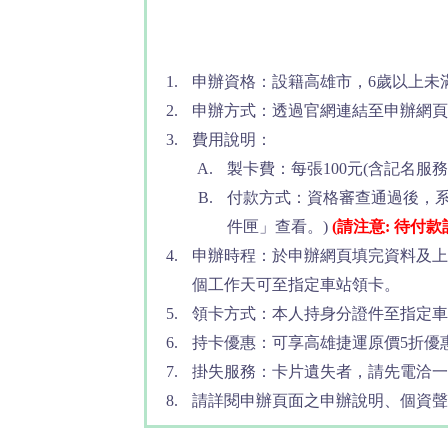
申辦資格：設籍高雄市，6歲以上未
申辦方式：透過官網連結至申辦網頁，
費用說明：
製卡費：每張100元(含記名服
付款方式：資格審查通過後，
件匣」查看。)
(請注意: 待付
申辦時程：於申辦網頁填完資料及上
個工作天可至指定車站領卡。
領卡方式：本人持身分證件至指定車
持卡優惠：可享高雄捷運原價5折優
掛失服務：卡片遺失者，請先電洽一卡通
請詳閱申辦頁面之申辦說明、個資