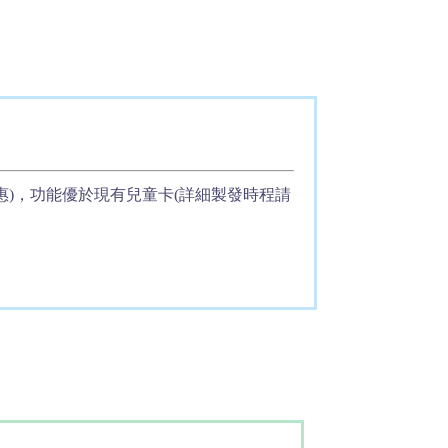
惠)，功能優於現有兒童卡(詳細製發時程請